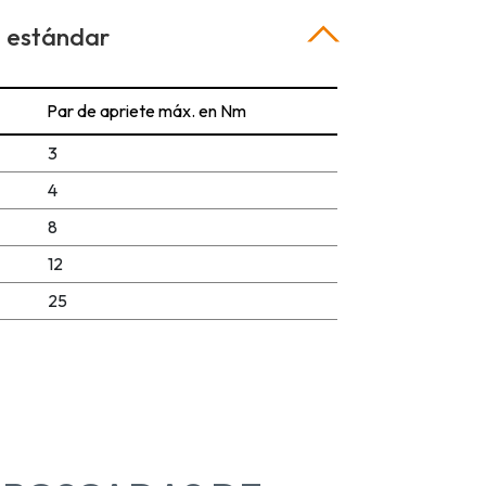
 estándar
Par de apriete máx. en Nm
3
4
8
12
25