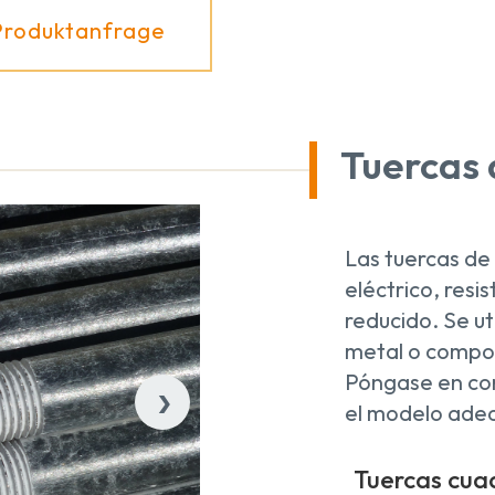
Produktanfrage
Tuercas
Las tuercas de
eléctrico, resi
reducido. Se ut
metal o compo
›
Póngase en co
el modelo ade
Tuercas cua