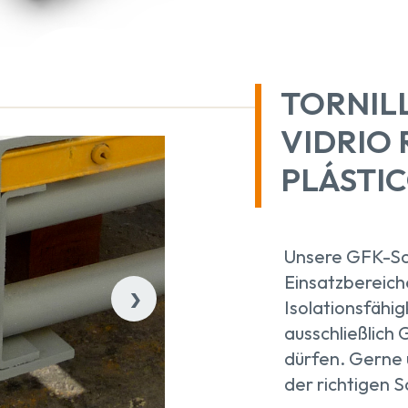
TORNILL
VIDRIO
PLÁSTI
Unsere GFK-Sch
›
Einsatzbereiche
Isolationsfähig
ausschließlic
dürfen. Gerne 
der richtigen 