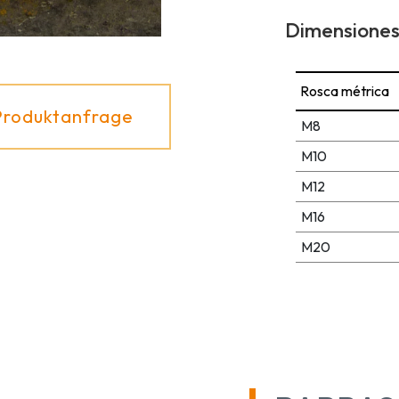
Dimensiones
Rosca métrica
Produktanfrage
M8
M10
M12
M16
M20