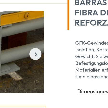
BARRAS
FIBRA D
REFORZ
GFK-Gewindest
›
Isolation, Kor
Gewicht. Sie w
Befestigungslö
Materialien erf
für die passen
Dimensiones