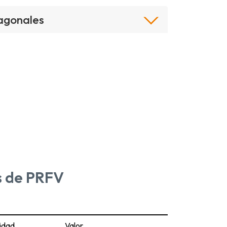
agonales
as de PRFV
idad
Valor