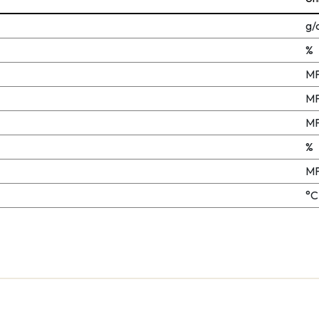
g/
%
M
M
M
%
M
°C