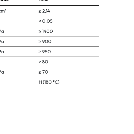
cm³
≥ 2,14
< 0,05
Pa
≥ 1400
Pa
≥ 900
Pa
≥ 950
> 80
Pa
≥ 70
H (180 °C)