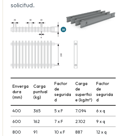
solicitud.
Factor
Carga
Factor
Enverga
Carga
de
de
de
dura
puntual
segurida
superfici
segurida
(mm)
(kg)
d
e (kg/m²)
d
400
365
5 x F
7.094
6 x q
600
162
7 x F
2.102
9 x q
800
91
10 x F
887
12 x q