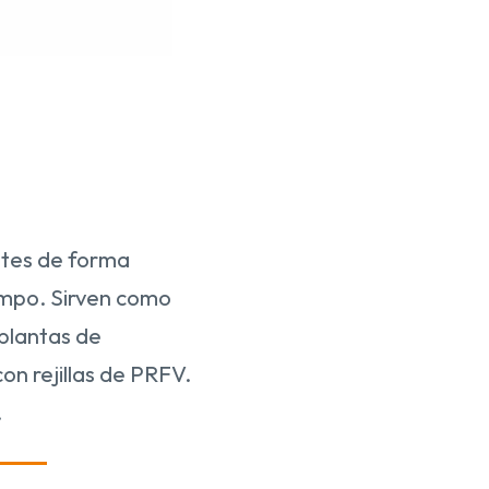
entes de forma
empo. Sirven como
plantas de
on rejillas de PRFV.
.