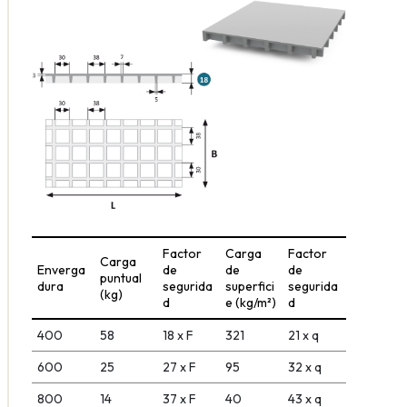
Factor
Carga
Factor
Carga
Enverga
de
de
de
puntual
dura
segurida
superfici
segurida
(kg)
d
e (kg/m²)
d
400
58
18 x F
321
21 x q
600
25
27 x F
95
32 x q
800
14
37 x F
40
43 x q