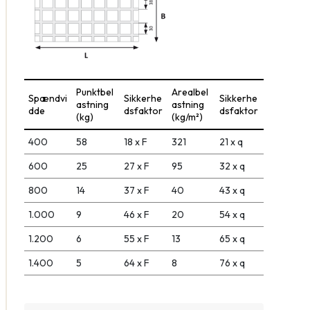
Punktbel
Arealbel
Spændvi
Sikkerhe
Sikkerhe
astning
astning
dde
dsfaktor
dsfaktor
(kg)
(kg/m²)
400
58
18 x F
321
21 x q
600
25
27 x F
95
32 x q
800
14
37 x F
40
43 x q
1.000
9
46 x F
20
54 x q
1.200
6
55 x F
13
65 x q
1.400
5
64 x F
8
76 x q