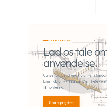
DERES PROJEKT
Lad os tale om
anvendelse.
Uanset om det drejer sig om en standardp
konstruktion – vi hjælper Dem hele vejen f
til montering.
Drøfte projektet