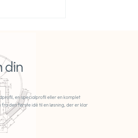
 din
rofil, en specialprofil eller en komplet
ra den første idé til en løsning, der er klar