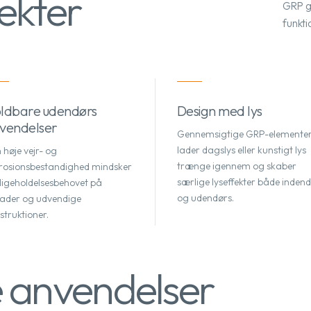
ekter
GRP g
funkti
ldbare udendørs
Design med lys
vendelser
Gennemsigtige GRP-elemente
lader dagslys eller kunstigt lys
 høje vejr- og
trænge igennem og skaber
rosionsbestandighed mindsker
særlige lyseffekter både inden
ligeholdelsesbehovet på
og udendørs.
ader og udvendige
struktioner.
e anvendelser