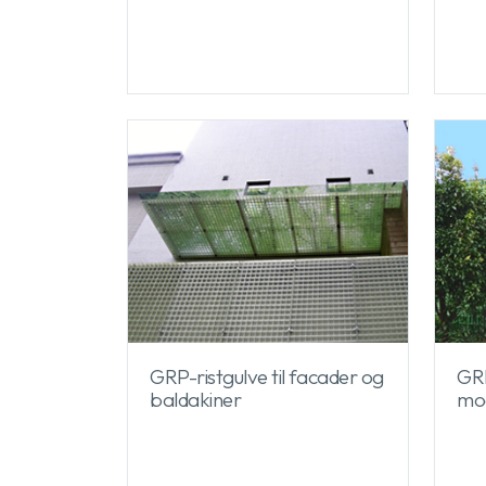
GRP-ristgulve til facader og
GRP
baldakiner
mod