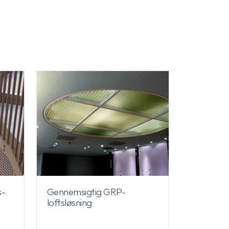
s-
Gennemsigtig GRP-
loftsløsning