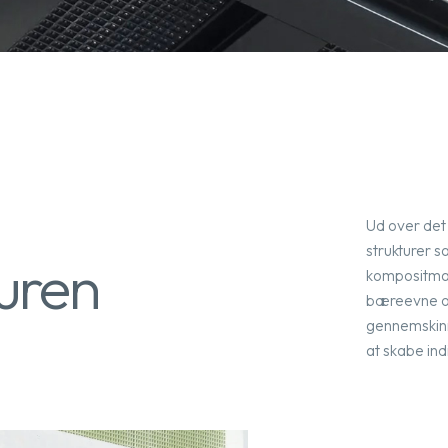
Ud over det 
strukturer 
turen
kompositmat
bæreevne og
gennemskinn
at skabe ind