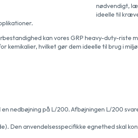
nødvendigt, l
ideelle til kr
plikationer.
jrbestandighed kan vores GRP heavy-duty-riste mo
kemikalier, hvilket gør dem ideelle til brug i milj
en nedbøjning på L/200. Afbøjningen L/200 svarer
). Den anvendelsesspecifikke egnethed skal kontro