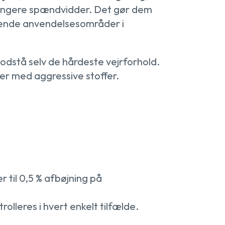
ængere spændvidder. Det gør dem
ævende anvendelsesområder i
dstå selv de hårdeste vejrforhold.
øer med aggressive stoffer.
 til 0,5 % afbøjning på
lleres i hvert enkelt tilfælde.