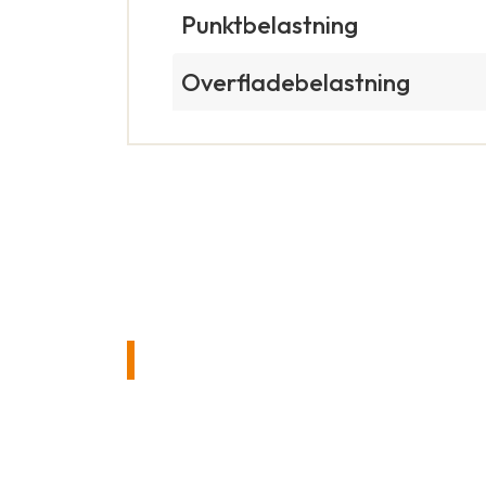
Punktbelastning
Overfladebelastning
KONTAKT OS UDEN F
Hvis du har spørgsmål om vores riste
vil vi med glæde rådgive dig!