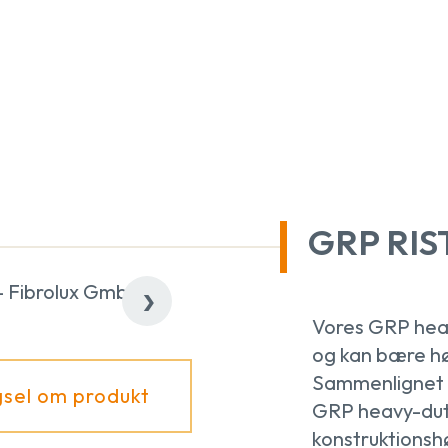
GRP RIS
›
Vores GRP heav
og kan bære hø
Sammenlignet 
sel om produkt
GRP heavy-duty
konstruktions