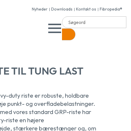
Nyheder
Downloads
Kontakt os
Fibropedia®
TE TIL TUNG LAST
y-duty riste er robuste, holdbare
je punkt- og overfladebelastninger.
med vores standard GRP-riste har
-riste en højere
højde, stærkere bærestænger og, om