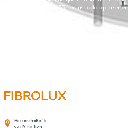
aplicação?Teremos todo o prazer em
Hessenstraße 16
65719 Hofheim