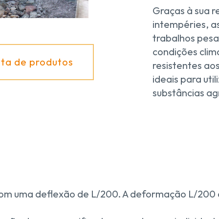
Graças à sua re
intempéries, a
trabalhos pes
condições cli
lta de produtos
resistentes ao
ideais para ut
substâncias ag
com uma deflexão de L/200. A deformação L/200