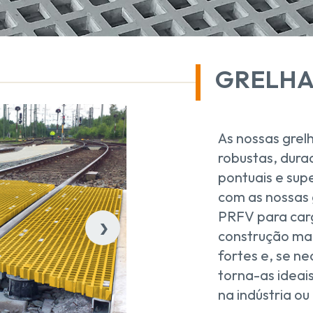
GRELHA
As nossas gre
robustas, dura
pontuais e sup
com as nossas 
›
PRFV para car
construção mai
fortes e, se ne
torna-as ideais
na indústria ou