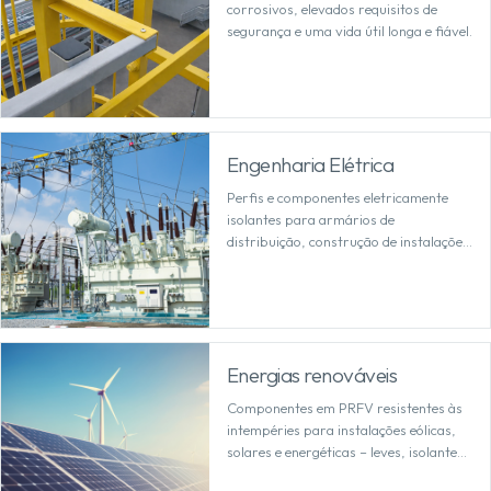
corrosivos, elevados requisitos de
segurança e uma vida útil longa e fiável.
Engenharia Elétrica
Perfis e componentes eletricamente
isolantes para armários de
distribuição, construção de instalações
e ambientes sensíveis com elevados
requisitos de segurança.
Energias renováveis
Componentes em PRFV resistentes às
intempéries para instalações eólicas,
solares e energéticas – leves, isolantes
e concebidos para utilização no