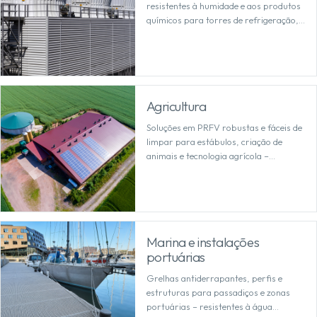
resistentes à humidade e aos produtos
químicos para torres de refrigeração,
com reduzidas necessidades de
manutenção.
Agricultura
Soluções em PRFV robustas e fáceis de
limpar para estábulos, criação de
animais e tecnologia agrícola –
resistentes à humidade e a meios
agressivos.
Marina e instalações
portuárias
Grelhas antiderrapantes, perfis e
estruturas para passadiços e zonas
portuárias – resistentes à água