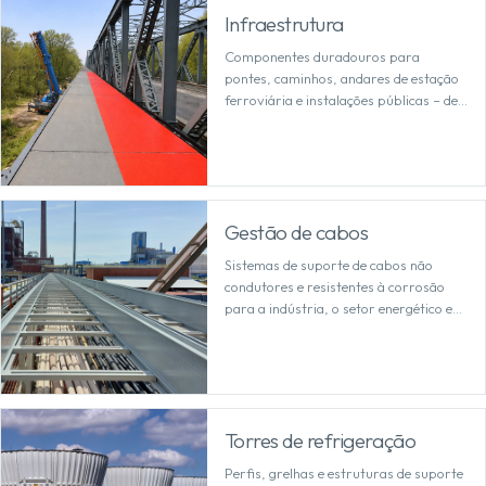
Infraestrutura
Componentes duradouros para
pontes, caminhos, andares de estação
ferroviária e instalações públicas – de
montagem rápida e resistentes às
intempéries e ao sal de degelo.
Gestão de cabos
Sistemas de suporte de cabos não
condutores e resistentes à corrosão
para a indústria, o setor energético e
as infraestruturas – seguros mesmo
em ambientes exigentes.
Torres de refrigeração
Perfis, grelhas e estruturas de suporte