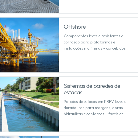
salgada e com segurança duradoura.
Offshore
Componentes leves e resistentes à
corrosão para plataformas e
instalações marítimas – concebidos
para suportar a salinidade, o vento e
cargas elevadas.
Sistemas de paredes de
estacas
Paredes de estacas em PRFV leves e
duradouras para margens, obras
hidráulicas e contornos – fáceis de
manusear e permanentemente
resistentes à corrosão.