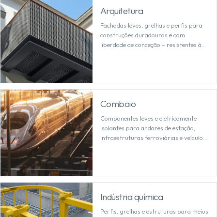
Arquitetura
Fachadas leves, grelhas e perfis para
construções duradouras e com
liberdade de conceção – resistentes à
corrosão e que permitem um
planeamento preciso.
Comboio
Componentes leves e eletricamente
isolantes para andares de estação,
infraestruturas ferroviárias e veículos
– resistentes às intempéries e que
requerem pouca manutenção a longo
prazo.
Indústria química
Perfis, grelhas e estruturas para meios