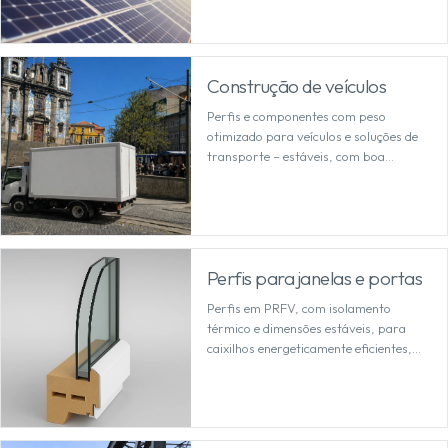
exterior.
Construção de veículos
Perfis e componentes com peso
otimizado para veículos e soluções de
transporte – estáveis, com boa
resistência à deformação e económicos
de processar.
Perfis para janelas e portas
Perfis em PRFV, com isolamento
térmico e dimensões estáveis, para
caixilhos energeticamente eficientes,
reforços e soluções de sistema
duradouras.