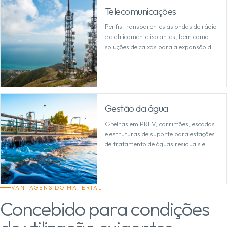
Telecomunicações
Perfis transparentes às ondas de rádio
e eletricamente isolantes, bem como
soluções de caixas para a expansão da
rede, tecnologia de antenas e
infraestruturas sensíveis.
Gestão da água
Grelhas em PRFV, corrimões, escadas
e estruturas de suporte para estações
de tratamento de águas residuais e
estações de tratamento de água – de
baixa manutenção em áreas
permanentemente húmidas.
VANTAGENS DO MATERIAL
Concebido para condições