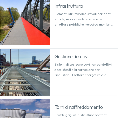
Infrastruttura
Elementi strutturali durevoli per ponti,
strade, marciapiedi ferroviari e
strutture pubbliche: veloci da montare
e resistenti alle intemperie e al sale
antigelo.
Gestione dei cavi
Sistemi di sostegno cavi non conduttivi
e resistenti alla corrosione per
l'industria, il settore energetico e le
infrastrutture: affidabili anche in
ambienti difficili.
Torri di raffreddamento
Profili, grigliati e strutture portanti