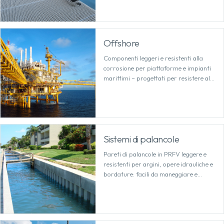
Offshore
Componenti leggeri e resistenti alla
corrosione per piattaforme e impianti
marittimi – progettati per resistere alla
salsedine, al vento e a sollecitazioni
elevate.
Sistemi di palancole
Pareti di palancole in PRFV leggere e
resistenti per argini, opere idrauliche e
bordature: facili da maneggiare e
resistenti alla corrosione nel tempo.