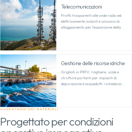
Telecomunicazioni
Profili trasparenti alle onde radio ed
elettricamente isolanti e soluzioni di
alloggiamento per l’espansione della
rete, la tecnologia delle antenne e le
infrastrutture sensibili.
Gestione delle risorse idriche
Grigliati in PRFV, ringhiere, scale e
strutture portanti per impianti di
depurazione e acquedotti: richiedono
poca manutenzione in ambienti
costantemente umidi.
VANTAGGI DEI MATERIALI
Progettato per condizioni