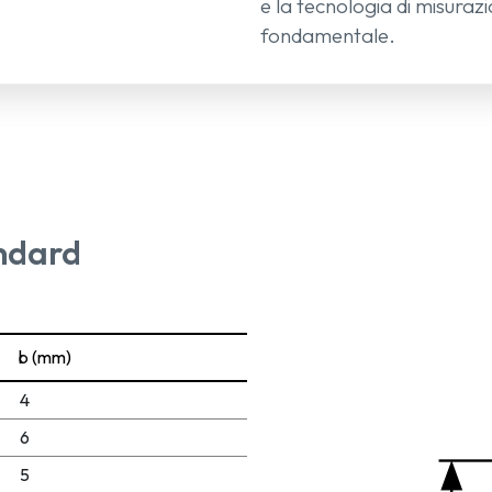
e la tecnologia di misurazion
fondamentale.
ndard
b (mm)
4
6
5