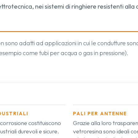
ettrotecnica, nei sistemi di ringhiere resistenti all
 non sono adatti ad applicazioni in cui le condutture son
 esempio come tubi per acqua o gas in pressione).
DUSTRIALI
PALI PER ANTENNE
la corrosione costituiscono
Grazie alla loro trasparen
striali durevoli e sicure.
vetroresina sono ideali co