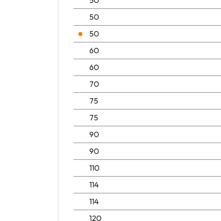
50
50
50
60
60
70
75
75
90
90
110
114
114
120