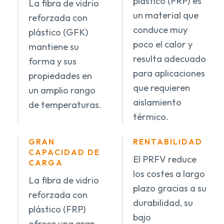
plástico (FRP) es
La fibra de vidrio
un material que
reforzada con
conduce muy
plástico (GFK)
poco el calor y
mantiene su
resulta adecuado
forma y sus
para aplicaciones
propiedades en
que requieren
un amplio rango
aislamiento
de temperaturas.
térmico.
GRAN
RENTABILIDAD
CAPACIDAD DE
El PRFV reduce
CARGA
los costes a largo
La fibra de vidrio
plazo gracias a su
reforzada con
durabilidad, su
plástico (FRP)
bajo
ofrece una gran