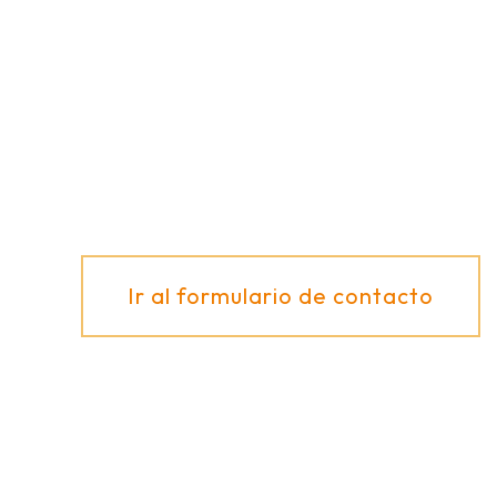
¿Tiene alguna pregunta sobre nuestros
productos o sobre las diferentes posibilidades
de aplicación? ¡Estaremos encantados de
asesorarle!
Ir al formulario de contacto