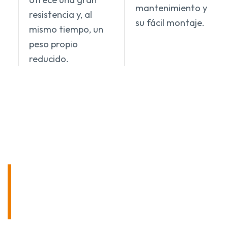
mantenimiento y
resistencia y, al
su fácil montaje.
mismo tiempo, un
peso propio
reducido.
¡PÓNGASE EN CONTACTO
CON NOSOTROS SIN
COMPROMISO!