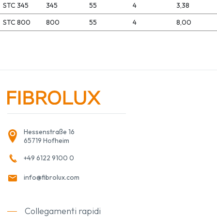
STC 345
345
55
4
3,38
STC 800
800
55
4
8,00
Hessenstraße 16
65719 Hofheim
+49 6122 9100 0
info@fibrolux.com
Collegamenti rapidi