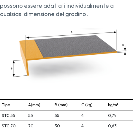
possono essere adattati individualmente a
qualsiasi dimensione del gradino.
Tipo
A(mm)
B (mm)
C (kg)
kg/m²
STC 55
55
55
4
0,74
STC 70
70
30
4
0,63