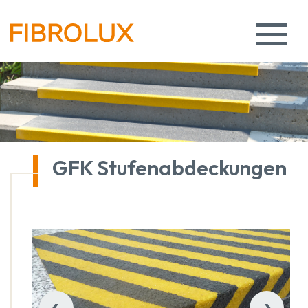
GFK Stufenabdeckungen
‹
›