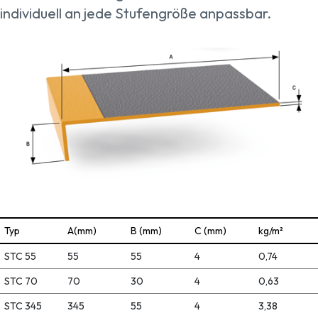
individuell an jede Stufengröße anpassbar.
Typ
A(mm)
B (mm)
C (mm)
kg/m²
STC 55
55
55
4
0,74
STC 70
70
30
4
0,63
STC 345
345
55
4
3,38