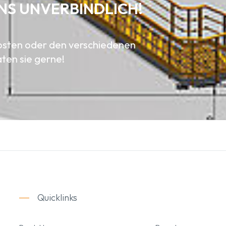
NS UNVERBINDLICH!
rosten oder den verschiedenen
ten sie gerne!
Quicklinks