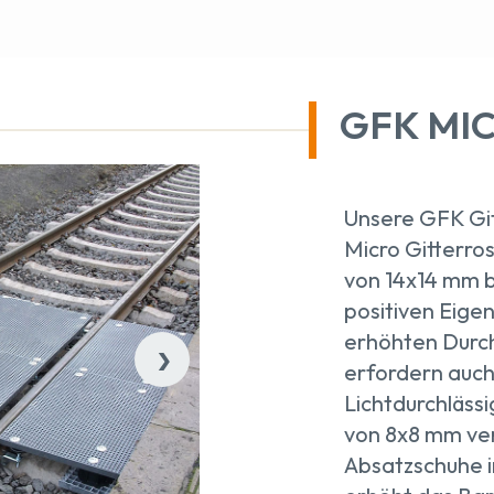
GFK MI
Unsere GFK Git
Micro Gitterro
von 14x14 mm 
positiven Eige
›
erhöhten Durch
erfordern auch
Lichtdurchläss
von 8x8 mm ver
Absatzschuhe 