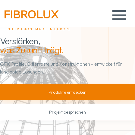
PULTRUSION. MADE IN EUROPE.
Verstärken,
was Zukunft trägt.
GFK Profile, Gitterroste und Konstruktionen – entwickelt für
langlebige Lösungen.
Produkte entdecken
Projekt besprechen