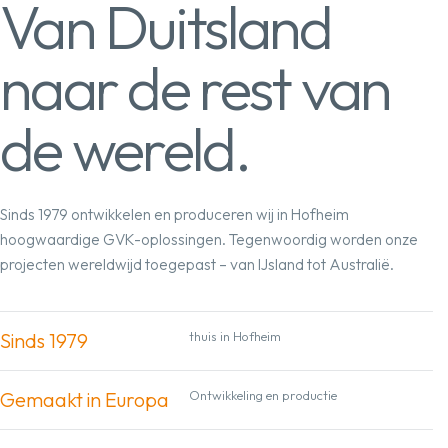
Van Duitsland
naar de rest van
de wereld.
Pulawy, Polen
Sinds 1979 ontwikkelen en produceren wij in Hofheim
25 ton GVK-profielen en rooster
koeltoren
hoogwaardige GVK-oplossingen. Tegenwoordig worden onze
projecten wereldwijd toegepast – van IJsland tot Australië.
Sinds 1979
thuis in Hofheim
Gemaakt in Europa
Ontwikkeling en productie