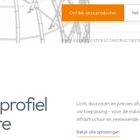
Ontdek onze producten
Het
PROFIELEN
ROOSTERS
CONSTRUCTIES
T
profiel
Licht, duurzaam en precies a
uw toepassing – voor de indust
re
infrastructuur en veeleisend
Bekijk alle oplossingen