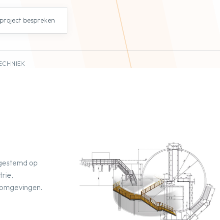
 project bespreken
ECHNIEK
fgestemd op
rie,
e omgevingen.