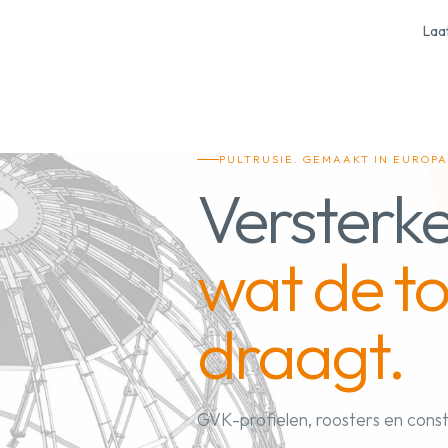
Laa
PULTRUSIE. GEMAAKT IN EUROPA
Versterke
wat de to
draagt.
GVK-profielen, roosters en cons