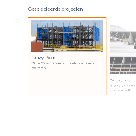
Geselecteerde projecten
Intel, Israël
s voor een
70 ton GVK-constr
koeltoren
Wanze, België
30 ton GVK-halffabricaten voor een
ethanolinstallatie