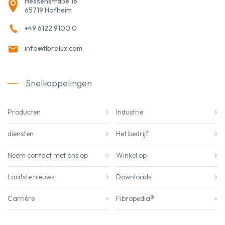
Hessenstraße 16
65719 Hofheim
+49 6122 9100 0
info@fibrolux.com
Snelkoppelingen
Producten
Industrie
diensten
Het bedrijf
Neem contact met ons op
Winkel op
Laatste nieuws
Downloads
Carrière
Fibropedia®