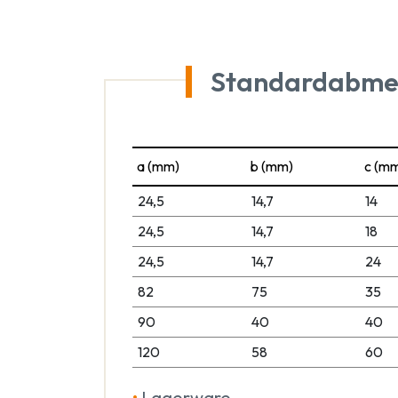
Standardabme
a (mm)
b (mm)
c (m
24,5
14,7
14
24,5
14,7
18
24,5
14,7
24
82
75
35
90
40
40
120
58
60
•
Lagerware