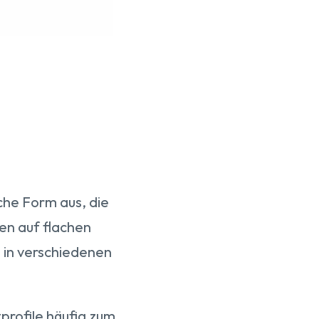
che Form aus, die
en auf flachen
e in verschiedenen
rofile häufig zum