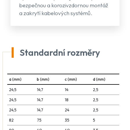
bezpečnou a korozivzdornou montáž
a zakrytí kabelových systémů.
Standardní rozměry
a (mm)
b (mm)
c (mm)
d (mm)
24,5
14,7
14
2,5
24,5
14,7
18
2,5
24,5
14,7
24
2,5
82
75
35
5