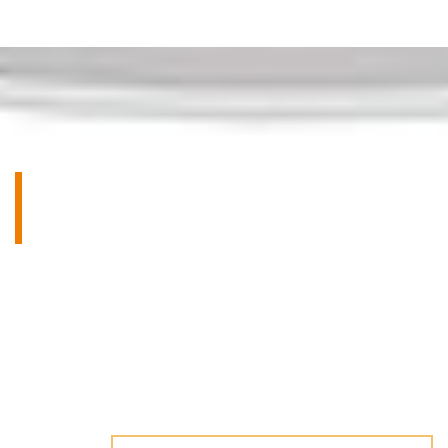
NEVÁHEJTE NÁS BEZ
ZÁVAZKU KONTAKTOVAT!
Máte dotazy k našim výrobkům nebo k různým
možnostem jejich použití? Rádi vám poradíme!