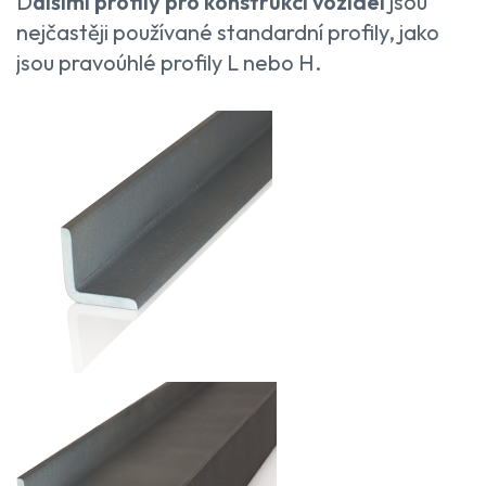
D
alšími profily pro konstrukci vozidel
jsou
nejčastěji používané standardní profily, jako
jsou pravoúhlé profily L nebo H.