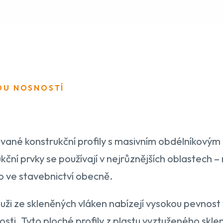
OU NOSNOSTÍ
dované konstrukční profily s masivním obdélníkový
kční prvky se používají v nejrůznějších oblastech –
bo ve stavebnictví obecně.
ži ze skleněných vláken nabízejí vysokou pevnost 
osti. Tyto ploché profily z plastu vyztuženého skle