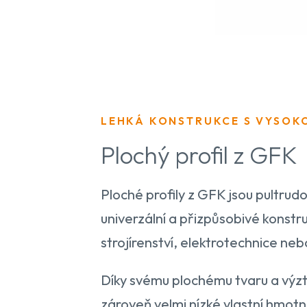
LEHKÁ KONSTRUKCE S VYSOK
Plochý profil z GFK
Ploché profily z GFK jsou pultru
univerzální a přizpůsobivé konstru
strojírenství, elektrotechnice ne
Díky svému plochému tvaru a výztu
zároveň velmi nízké vlastní hmotn