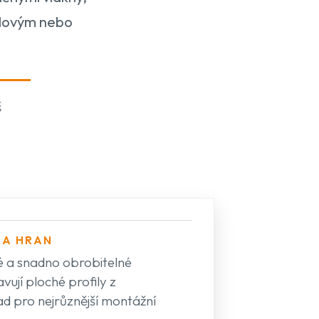
elovým nebo
š
NA HRAN
é a snadno obrobitelné
ují ploché profily z
ad pro nejrůznější montážní