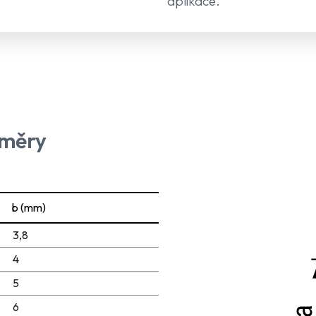
aplikace.
změry
b (mm)
3,8
4
5
6