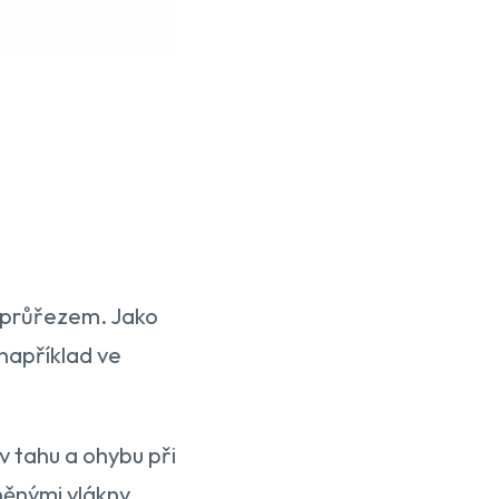
m průřezem. Jako
 například ve
v tahu a ohybu při
něnými vlákny,