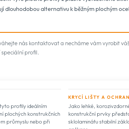
vují dlouhodobou alternativu k běžným plochým oc
eváhejte nás kontaktovat a necháme vám vyrobit vá
 speciální profil.
KRYCÍ LIŠTY A OCHRA
tyto profily ideálním
Jako lehké, korozivzdorn
í plochých konstrukčních
konstrukční prvky představ
ém průmyslu nebo při
sklolaminátu stabilní zákl