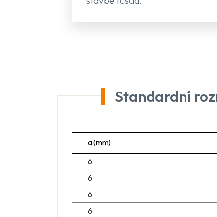
stavbě fasád.
Standardní ro
a (mm)
6
6
6
6