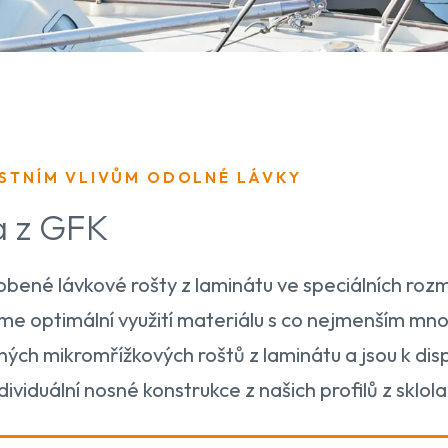
STNÍM VLIVŮM ODOLNÉ LÁVKY
a z GFK
bené lávkové rošty z laminátu ve speciálních roz
eme optimální využití materiálu s co nejmenším mn
ných mikromřížkových roštů z laminátu a jsou k disp
ividuální nosné konstrukce z našich profilů z sklol