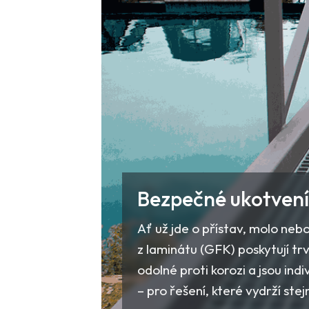
Bezpečné ukotvení
Ať už jde o přístav, molo ne
z laminátu (GFK) poskytují trv
odolné proti korozi a jsou in
– pro řešení, které vydrží st