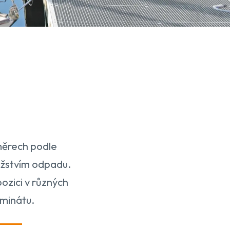
měrech podle
ožstvím odpadu.
ozici v různých
aminátu.