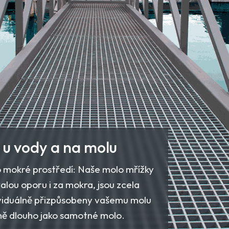
 u vody a na molu
bo mokré prostředí: Naše molo mřížky
alou oporu i za mokra, jsou zcela
dividuálně přizpůsobeny vašemu molu
ejně dlouho jako samotné molo.