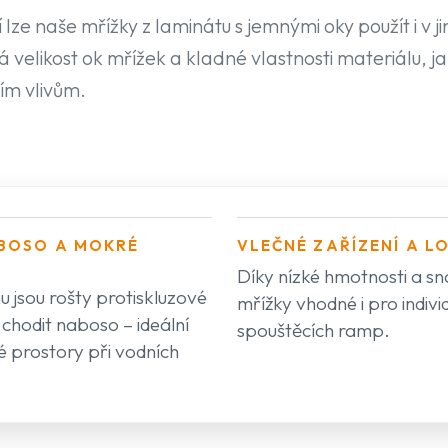
lze naše mřížky z laminátu s jemnými oky použít i v j
velikost ok mřížek a kladné vlastnosti materiálu, ja
ím vlivům.
BOSO A MOKRÉ
VLEČNÉ ZAŘÍZENÍ A L
Díky nízké hmotnosti a s
jsou rošty protiskluzové
mřížky vhodné i pro individ
 chodit naboso – ideální
spouštěcích ramp.
é prostory při vodních