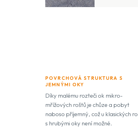
POVRCHOVÁ STRUKTURA S
JEMNÝMI OKY
Díky malému rozteči ok mikro-
mřížových roštů je chůze a pobyt
naboso příjemný, což u klasických ro
s hrubými oky není možné.