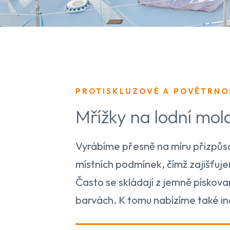
PROTISKLUZOVÉ A POVĚTRNO
Mřížky na lodní mol
Vyrábíme přesně na míru přizpůso
místních podmínek, čímž zajišťuj
Často se skládají z jemně pískova
barvách. K tomu nabízíme také ind