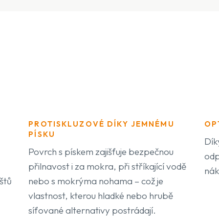
PROTISKLUZOVÉ DÍKY JEMNÉMU
OP
PÍSKU
Dík
Povrch s pískem zajišťuje bezpečnou
odp
přilnavost i za mokra, při stříkající vodě
nák
štů
nebo s mokrýma nohama – což je
vlastnost, kterou hladké nebo hrubě
síťované alternativy postrádají.