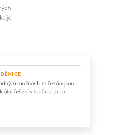
iných
ko je
ODĚNICE
nadným možnostem řezání jsou
uální řešení v loděnicích a u