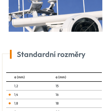
Standardní rozměry
a (mm)
a (mm)
1,2
15
1,4
16
1,8
18