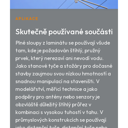
APLIKACE
Skutečně používané součásti
Plné sloupy z laminátu se používají všude
tam, kde je požadován štíhlý, pružný
prvek, který nerezaví ani nevodí vodu.
Jako stanové tyče a stožáry pro dočasné
stavby zaujmou svou nízkou hmotností a
snadnou manipulací na staveništi. V
modelářství, měřicí technice a jako
podpěry pro antény nebo senzory je
obzvláště důležitý štíhlý průřez v
kombinaci s vysokou tuhostí v tahu. V
průmyslových konstrukcích se používají
jako distanční tyče, distanční tyče nebo