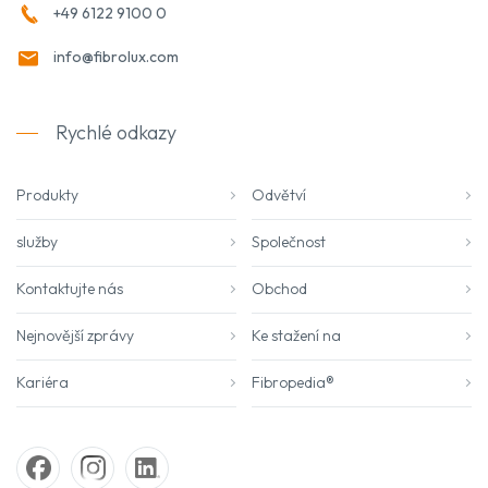
+49 6122 9100 0
info@fibrolux.com
Rychlé odkazy
Produkty
Odvětví
služby
Společnost
Kontaktujte nás
Obchod
Nejnovější zprávy
Ke stažení na
Kariéra
Fibropedia®