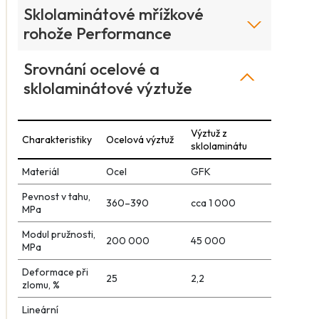
Sklolaminátové mřížkové
rohože Performance
Srovnání ocelové a
sklolaminátové výztuže
Výztuž z
Charakteristiky
Ocelová výztuž
sklolaminátu
Materiál
Ocel
GFK
Pevnost v tahu,
360–390
cca 1 000
MPa
Modul pružnosti,
200 000
45 000
MPa
Deformace při
25
2,2
zlomu, %
Lineární