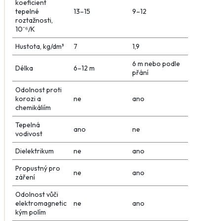
koeficient
tepelné
13–15
9–12
roztažnosti,
10⁻⁶/K
Hustota, kg/dm³
7
1,9
6 m nebo podle
Délka
6–12 m
přání
Odolnost proti
korozi a
ne
ano
chemikáliím
Tepelná
ano
ne
vodivost
Dielektrikum
ne
ano
Propustný pro
ne
ano
záření
Odolnost vůči
elektromagnetic
ne
ano
kým polím