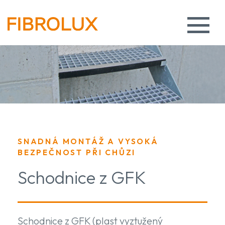
SNADNÁ MONTÁŽ A VYSOKÁ
BEZPEČNOST PŘI CHŮZI
Schodnice z GFK
Schodnice z GFK (plast vyztužený