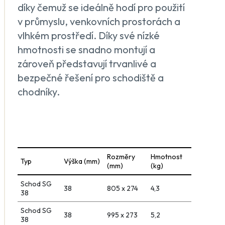
díky čemuž se ideálně hodí pro použití
v průmyslu, venkovních prostorách a
vlhkém prostředí. Díky své nízké
hmotnosti se snadno montují a
zároveň představují trvanlivé a
bezpečné řešení pro schodiště a
chodníky.
Rozměry
Hmotnost
Typ
Výška (mm)
(mm)
(kg)
Schod SG
38
805 x 274
4,3
38
Schod SG
38
995 x 273
5,2
38