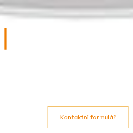
NEVÁHEJTE NÁS BEZ
ZÁVAZKU KONTAKTOVAT!
Máte dotazy k našim výrobkům nebo k různým
možnostem jejich použití? Rádi vám poradíme!
Kontaktní formulář