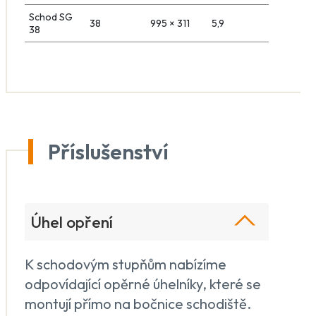
Schod SG
38
995 × 311
5,9
38
Příslušenství
Úhel opření
K schodovým stupňům nabízíme
odpovídající opěrné úhelníky, které se
montují přímo na bočnice schodiště.