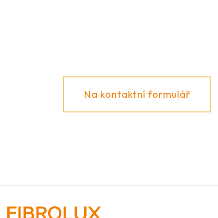
k různým možnostem použití, rádi vám
poradíme!
Na kontaktní formulář