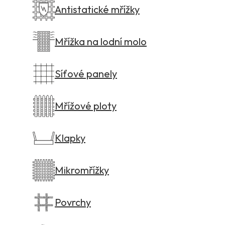
Antistatické mřížky
Mřížka na lodní molo
Síťové panely
Mřížové ploty
Klapky
Mikromřížky
Povrchy