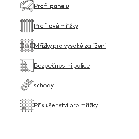
Profil panelu
Profilové mřížky
Mřížky pro vysoké zatížení
Bezpečnostní police
schody
Příslušenství pro mřížky