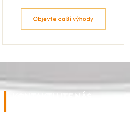
Objevte další výhody
KONTAKTUJTE NÁS
NEZÁVAZNĚ!
Máte-li jakékoli dotazy k našim mřížkám nebo