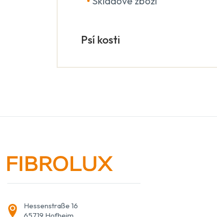
•
Skladové zboží
Psí kosti
Hessenstraße 16
65719 Hofheim