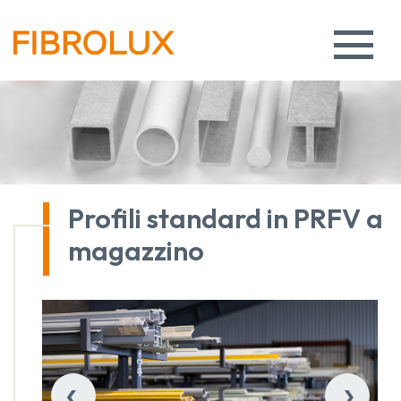
Profili standard in PRFV a
magazzino
‹
›