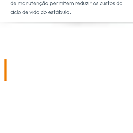
de manutenção permitem reduzir os custos do
ciclo de vida do estábulo.
CONTACTE-NOS SEM
COMPROMISSO!
Tem alguma dúvida sobre os nossos produtos
ou sobre as várias possibilidades de
aplicação? Teremos todo o prazer em
aconselhá-lo!