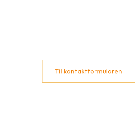
Har De spørgsmål til vores produkter eller de
forskellige anvendelsesmuligheder? Vi
rådgiver Dem gerne!
Til kontaktformularen