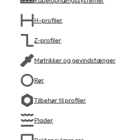
Kabelophængssystemer
H-profiler
Z-profiler
Møtrikker og gevindstænger
Rør
Tilbehør til profiler
Plader