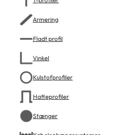
T-profiler
Armering
Fladt profil
Vinkel
Kulstofprofiler
Hatteprofiler
Stænger