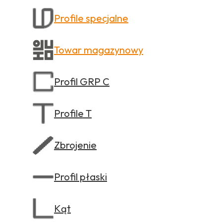
Profile specjalne
Towar magazynowy
Profil GRP C
Profile T
Zbrojenie
Profil płaski
Kąt