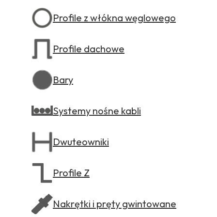
Profile z włókna węglowego
Profile dachowe
Bary
Systemy nośne kabli
Dwuteowniki
Profile Z
Nakrętki i pręty gwintowane