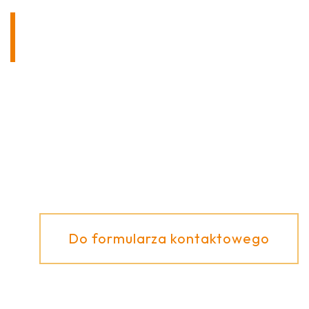
SKONTAKTUJ SIĘ Z NAMI
BEZ ZOBOWIĄZAŃ!
Mają Państwo pytania dotyczące naszych
produktów lub różnych możliwości ich
zastosowania? Chętnie Państwu doradzimy!
Do formularza kontaktowego