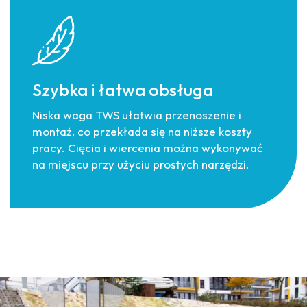
Szybka i łatwa obsługa
Niska waga TWS ułatwia przenoszenie i
montaż, co przekłada się na niższe koszty
pracy. Cięcia i wiercenia można wykonywać
na miejscu przy użyciu prostych narzędzi.