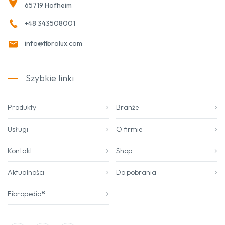
65719 Hofheim
+48 343508001
info@fibrolux.com
Szybkie linki
Produkty
Branże
Usługi
O firmie
Kontakt
Shop
Aktualności
Do pobrania
Fibropedia®