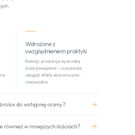
gań.
Wdrożone z
uwzględnieniem praktyki
Rozwój i produkcja są ze sobą
ściśle powiązane – co pozwala
ane
osiągać efekty ekonomiczne i
niezawodne.
ibrolux do wstępnej oceny?
e również w mniejszych ilościach?