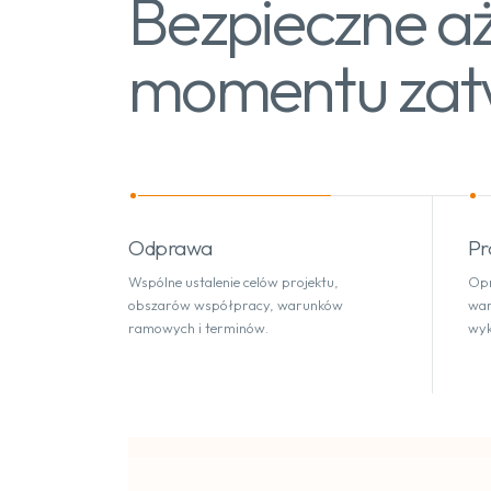
Bezpieczne a
momentu zatw
Odprawa
Pr
Wspólne ustalenie celów projektu,
Opr
obszarów współpracy, warunków
war
ramowych i terminów.
wyk