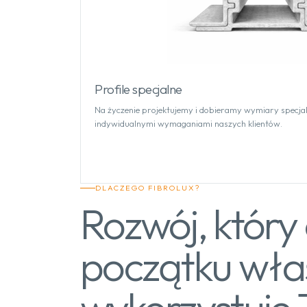
Profile specjalne
Na życzenie projektujemy i dobieramy wymiary specjal
indywidualnymi wymaganiami naszych klientów.
DLACZEGO FIBROLUX?
Rozwój, któr
początku wła