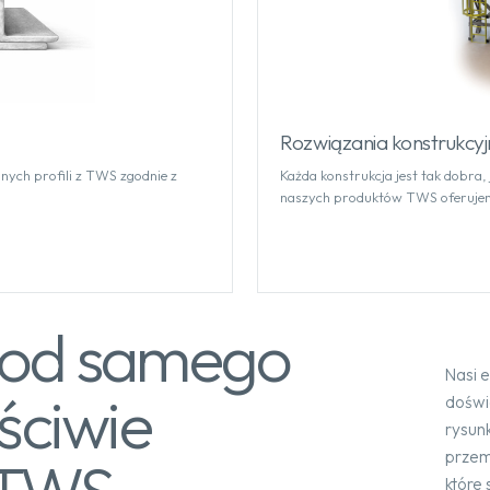
Rozwiązania konstrukcyj
nych profili z TWS zgodnie z
Każda konstrukcja jest tak dobra, j
naszych produktów TWS oferujemy
y od samego
Nasi 
ściwie
doświ
rysun
przem
które