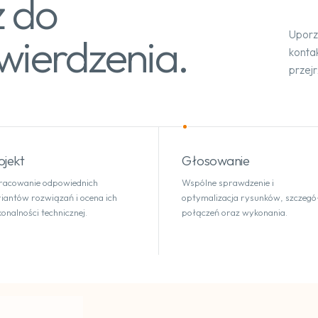
ż do
Uporz
ierdzenia.
konta
przejr
ojekt
Głosowanie
acowanie odpowiednich
Wspólne sprawdzenie i
iantów rozwiązań i ocena ich
optymalizacja rysunków, szczeg
onalności technicznej.
połączeń oraz wykonania.