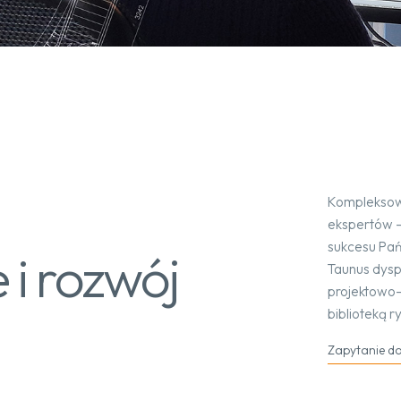
Kompleksow
ekspertów –
sukcesu Pań
 i rozwój
Taunus dysp
projektowo-
biblioteką 
Zapytanie do