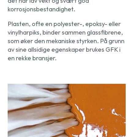
det har lav vekt og svært god
korrosjonsbestandighet.
Plasten, ofte en polyester-, epoksy- eller
vinylharpiks, binder sammen glassfibrene,
som øker den mekaniske styrken. På grunn
av sine allsidige egenskaper brukes GFK i
en rekke bransjer.