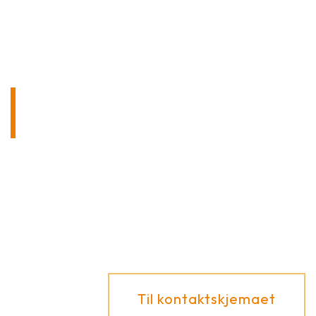
TA KONTAKT MED OSS
UTEN FORPLIKTELSER!
Har du spørsmål om produktene våre eller de
ulike bruksmulighetene? Vi gir deg gjerne råd!
Til kontaktskjemaet