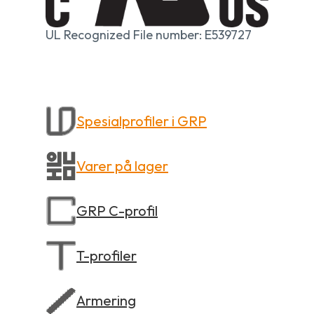
UL Recognized File number: E539727
Spesialprofiler i GRP
Varer på lager
GRP C-profil
T-profiler
Armering