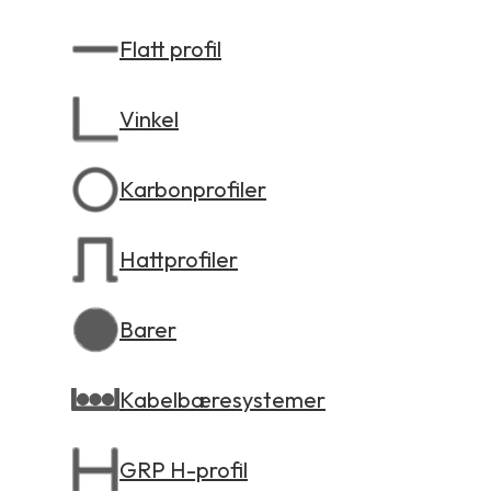
Flatt profil
Vinkel
Karbonprofiler
Hattprofiler
Barer
Kabelbæresystemer
GRP H-profil