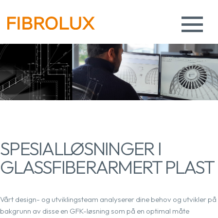
SPESIALLØSNINGER I
GLASSFIBERARMERT PLAST
Vårt design- og utviklingsteam analyserer dine behov og utvikler på
bakgrunn av disse en GFK-løsning som på en optimal måte