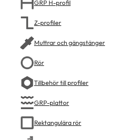
GRP H-profil
Z-profiler
Muttrar och gängstänger
Rör
Tillbehör till profiler
GRP-plattor
Rektangulära rör