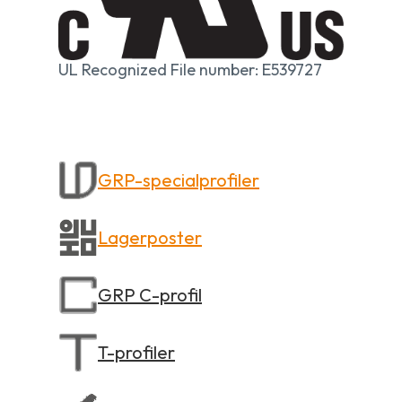
UL Recognized File number: E539727
GRP-specialprofiler
Lagerposter
GRP C-profil
T-profiler