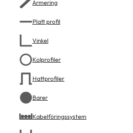
Armering
Platt profil
Vinkel
Kolprofiler
Hattprofiler
Barer
Kabelföringssystem