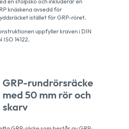
d en stolpsko och inkluderar en
RP knäskena avsedd för
yddsräcket istället för GRP-röret.
nstruktionen uppfyller kraven i DIN
 ISO 14122.
GRP-rundrörsräcke
med 50 mm rör och
skarv
etta GRP-räcke som består av GRP-