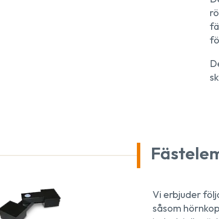
r
fä
fö
D
sk
Fästele
Vi erbjuder fö
såsom hörnkop