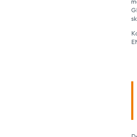
me
G
sk
Ko
EN
D