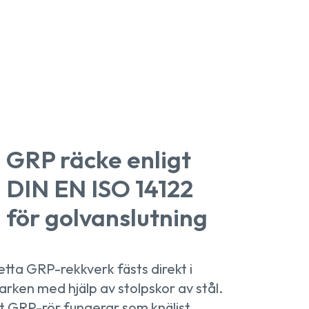
GRP räcke enligt
DIN EN ISO 14122
för golvanslutning
tta GRP-rekkverk fästs direkt i
rken med hjälp av stolpskor av stål.
t GRP-rör fungerar som knälist.