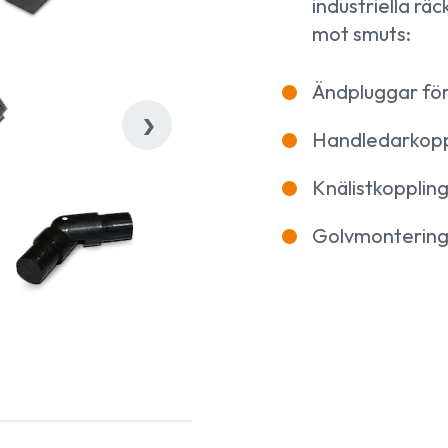
industriella rä
mot smuts:
Ändpluggar för
›
Handledarkoppl
Knälistkoppling
Golvmonterin