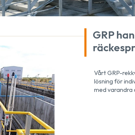
GRP han
räckespr
Vårt GRP-rekkv
lösning för indi
med varandra o