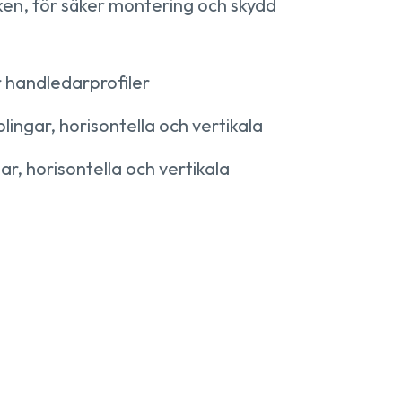
cken, för säker montering och skydd
 handledarprofiler
ingar, horisontella och vertikala
ar, horisontella och vertikala
g