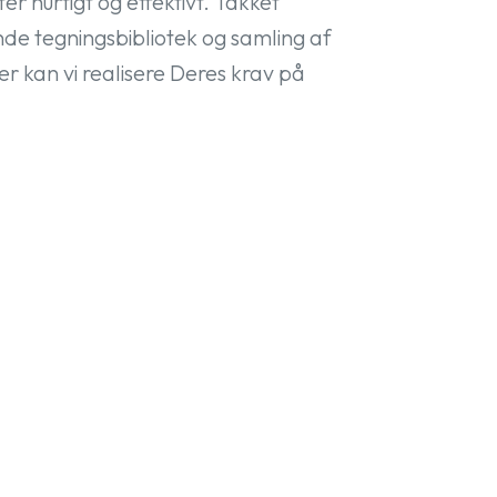
er hurtigt og effektivt. Takket
de tegningsbibliotek og samling af
er kan vi realisere Deres krav på