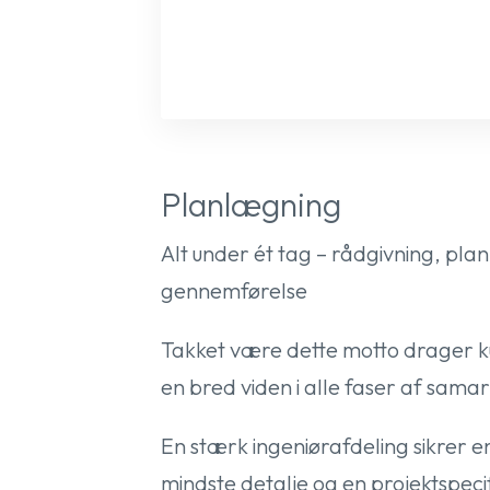
Planlægning
Alt under ét tag – rådgivning, pla
gennemførelse
Takket være dette motto drager k
en bred viden i alle faser af sama
En stærk ingeniørafdeling sikrer 
mindste detalje og en projektspeci