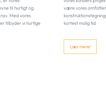
, er vores
vores kunders projekt
ne til hurtigt og
være vores omfatten
 krav. Med vores
konstruktionstegning
 tilbyder vi hurtige
kortest mulig tid
Læs mere!