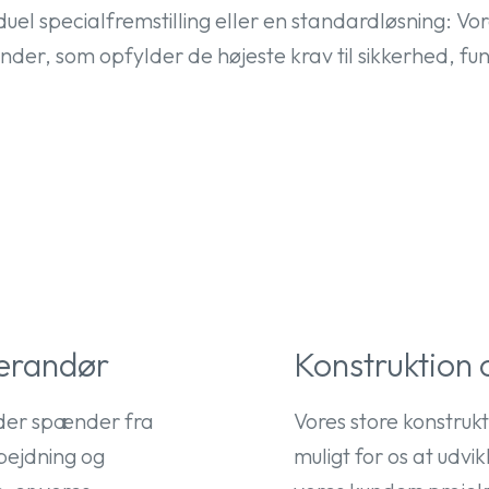
uel specialfremstilling eller en standardløsning: Vo
kunder, som opfylder de højeste krav til sikkerhed, f
verandør
Konstruktion 
 der spænder fra
Vores store konstrukt
rbejdning og
muligt for os at udvi