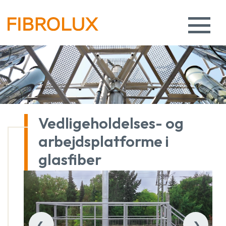
Vedligeholdelses- og
arbejdsplatforme i
glasfiber
‹
›