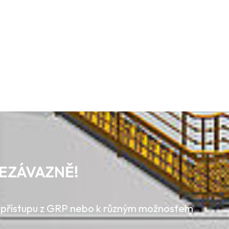
EZÁVAZNĚ!
 přístupu z GRP nebo k různým možnostem