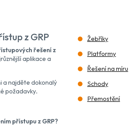
řístup z GRP
Žebříky
řístupových řešení z
Platformy
různější aplikace a
Řešení na míru
 a najděte dokonalý
Schody
cké požadavky.
Přemostění
ením přístupu z GRP?