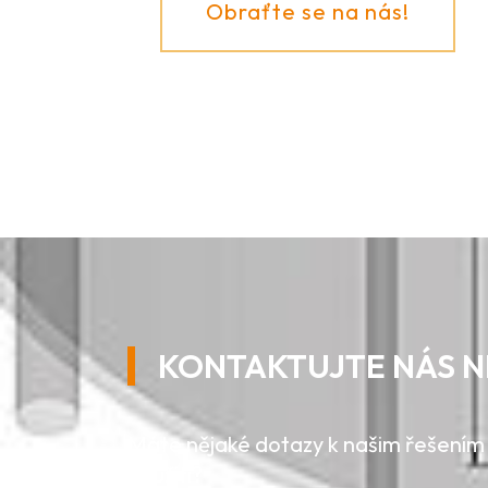
Obraťte se na nás!
KONTAKTUJTE NÁS N
Máte nějaké dotazy k našim řešením
použití?