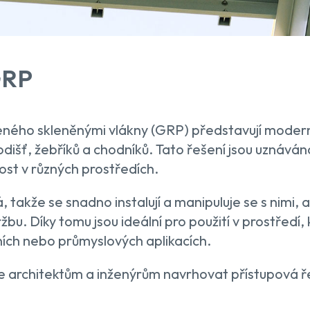
GRP
ženého skleněnými vlákny (GRP) představují modern
odišť, žebříků a chodníků. Tato řešení jsou uznávána
st v různých prostředích.
, takže se snadno instalují a manipuluje se s nimi,
bu. Díky tomu jsou ideální pro použití v prostředí, k
ích nebo průmyslových aplikacích.
architektům a inženýrům navrhovat přístupová řeš