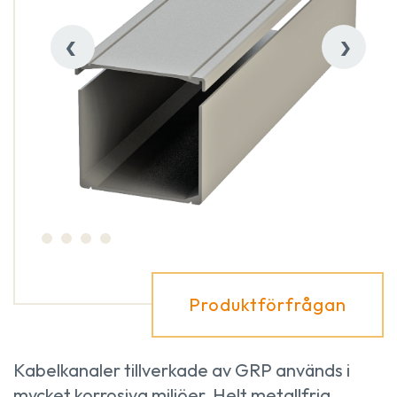
‹
›
Produktförfrågan
Kabelkanaler tillverkade av GRP används i
mycket korrosiva miljöer. Helt metallfria