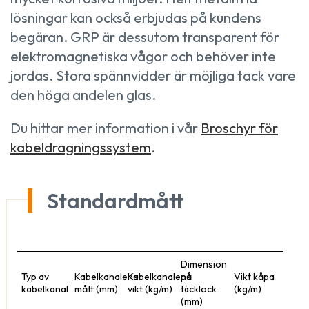
lösningar kan också erbjudas på kundens
begäran. GRP är dessutom transparent för
elektromagnetiska vågor och behöver inte
jordas. Stora spännvidder är möjliga tack vare
den höga andelen glas.
Du hittar mer information i vår
Broschyr för
kabeldragningssystem
.
Standardmått
Dimension
Typ av
Kabelkanalens
Kabelkanalens
på
Vikt kåpa
kabelkanal
mått (mm)
vikt (kg/m)
täcklock
(kg/m)
(mm)