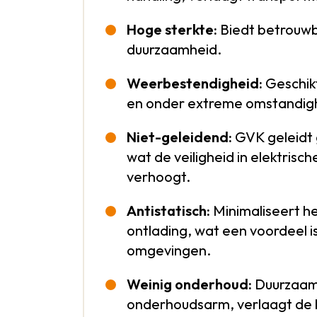
Hoge sterkte:
Biedt betrouwba
duurzaamheid.
Weerbestendigheid:
Geschikt
en onder extreme omstandi
Niet-geleidend:
GVK geleidt g
wat de veiligheid in elektris
verhoogt.
Antistatisch:
Minimaliseert het
ontlading, wat een voordeel is
omgevingen.
Weinig onderhoud:
Duurzaam
onderhoudsarm, verlaagt de 