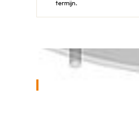
termijn.
NEEM VRIJBLIJVEND
Als je vragen hebt over onze GVK vei
toepassingsmogelijkheden, advisere