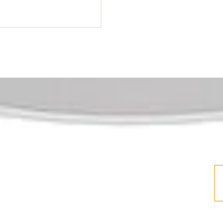
 CONTACT MET ONS OP!
ligheidsproducten of de verschillende
n we je graag!