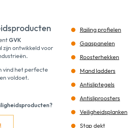
heidsproducten
Railing profielen
ment
GVK
Gaaspanelen
l zijn ontwikkeld voor
ndustrieën.
Roosterhekken
n vind het perfecte
Mand ladders
sen voldoet.
Antisliptegels
Antisliproosters
iligheidsproducten?
Veiligheidsplanken
!
Stap dekt