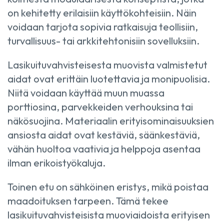
on kehitetty erilaisiin käyttökohteisiin. Näin
voidaan tarjota sopivia ratkaisuja teollisiin,
turvallisuus- tai arkkitehtonisiin sovelluksiin.
Lasikuituvahvisteisesta muovista valmistetut
aidat ovat erittäin luotettavia ja monipuolisia.
Niitä voidaan käyttää muun muassa
porttiosina, parvekkeiden verhouksina tai
näkösuojina. Materiaalin erityisominaisuuksien
ansiosta aidat ovat kestäviä, säänkestäviä,
vähän huoltoa vaativia ja helppoja asentaa
ilman erikoistyökaluja.
Toinen etu on sähköinen eristys, mikä poistaa
maadoituksen tarpeen. Tämä tekee
lasikuituvahvisteisista muoviaidoista erityisen