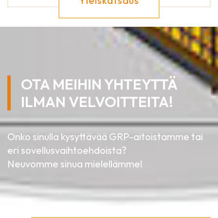
Yleiskatsaus
OTA MEIHIN YHTEYTTÄ
ILMAN VELVOITTEITA!
Onko sinulla kysyttävää GRP-aitoistamme tai
eri sovellusvaihtoehdoista?
Neuvomme sinua mielellämme!