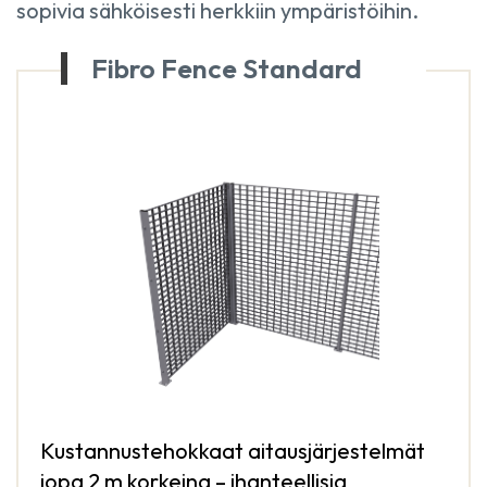
sopivia sähköisesti herkkiin ympäristöihin.
Fibro Fence Standard
Kustannustehokkaat aitausjärjestelmät
jopa 2 m korkeina – ihanteellisia