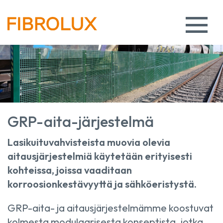
GRP-aita-järjestelmä
Lasikuituvahvisteista muovia olevia
aitausjärjestelmiä käytetään erityisesti
kohteissa, joissa vaaditaan
korroosionkestävyyttä ja sähköeristystä.
GRP-aita- ja aitausjärjestelmämme koostuvat
kolmesta modulaarisesta konseptista, jotka