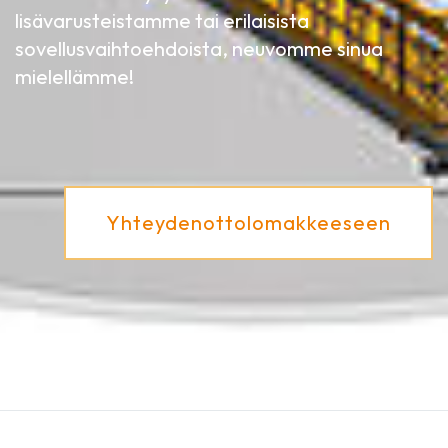
lisävarusteistamme tai erilaisista
sovellusvaihtoehdoista, neuvomme sinua
mielellämme!
Yhteydenottolomakkeeseen