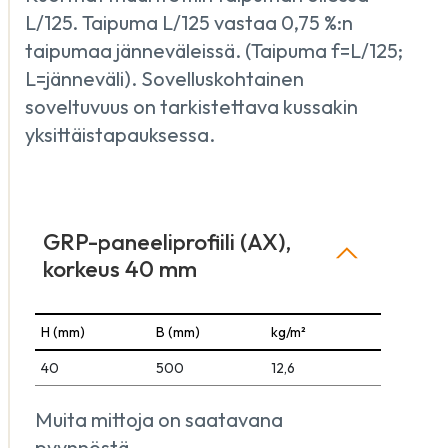
L/125. Taipuma L/125 vastaa 0,75 %:n
taipumaa jänneväleissä. (Taipuma f=L/125;
L=jänneväli). Sovelluskohtainen
soveltuvuus on tarkistettava kussakin
yksittäistapauksessa.
GRP-paneeliprofiili (AX),
korkeus 40 mm
H (mm)
B (mm)
kg/m²
40
500
12,6
Muita mittoja on saatavana
pyynnöstä.