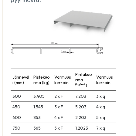
Pintakuo
Jänneväl
Pistekuo
Varmuus
Varmuus
rma
i (mm)
rma (kg)
kerroin
kerroin
(kg/m2
)
300
3.405
2 x F
7.203
3 x q
450
1.545
3 x F
5.203
4 x q
600
853
4 x F
2.203
5 x q
750
565
5 x F
1.2023
7 x q