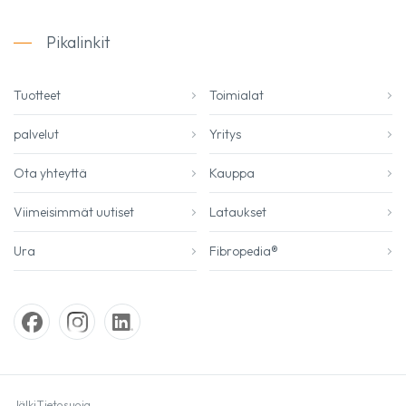
Pikalinkit
Tuotteet
Toimialat
palvelut
Yritys
Ota yhteyttä
Kauppa
Viimeisimmät uutiset
Lataukset
Ura
Fibropedia®
Jälki
Tietosuoja