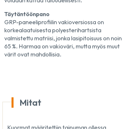
voidaan kattaa taloudellisesti.
Täytäntöönpano
GRP-paneeliprofiilin vakioversiossa on
korkealaatuisesta polyesterihartsista
valmistettu matriisi, jonka lasipitoisuus on noin
65 %. Harmaa on vakioväri, mutta myös muut
värit ovat mahdollisia.
Mitat
Kuormat määritettiin taipuman ollessa