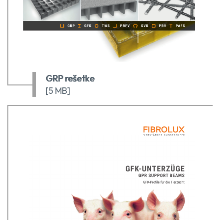
GRP rešetke
[5 MB]