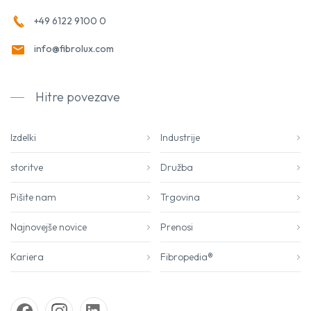
+49 6122 9100 0
info@fibrolux.com
Hitre povezave
Izdelki
Industrije
storitve
Družba
Pišite nam
Trgovina
Najnovejše novice
Prenosi
Kariera
Fibropedia®