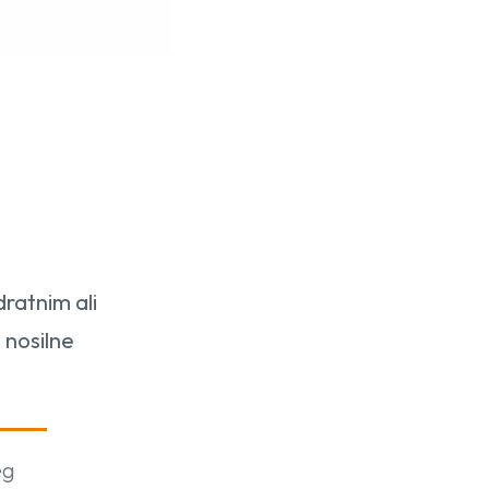
dratnim ali
 nosilne
eg