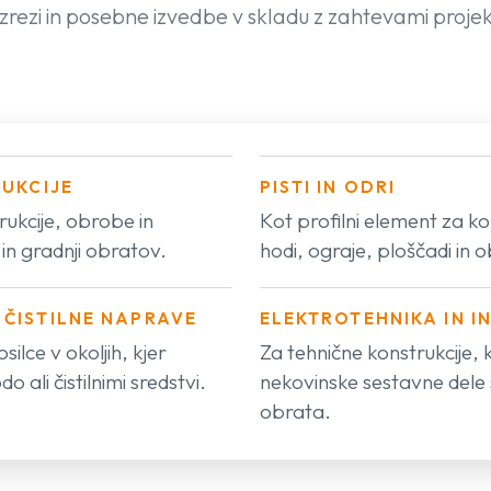
izrezi in posebne izvedbe v skladu z zahtevami proje
RUKCIJE
PISTI IN ODRI
rukcije, obrobe in
Kot profilni element za ko
 in gradnji obratov.
hodi, ograje, ploščadi in
 ČISTILNE NAPRAVE
ELEKTROTEHNIKA IN 
ilce v okoljih, kjer
Za tehnične konstrukcije, 
 ali čistilnimi sredstvi.
nekovinske sestavne dele s
obrata.