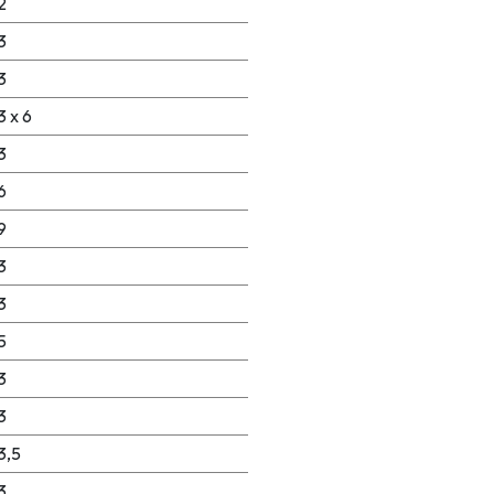
2
3
3
3 x 6
3
6
9
3
3
5
3
3
3,5
3