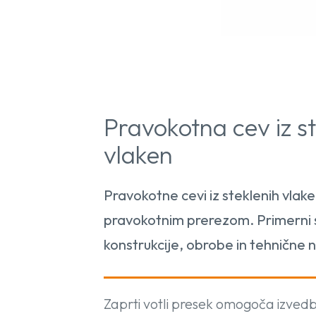
Pravokotna cev iz st
vlaken
Pravokotne cevi iz steklenih vlaken
pravokotnim prerezom. Primerni so 
konstrukcije, obrobe in tehnične 
Zaprti votli presek omogoča izvedbo