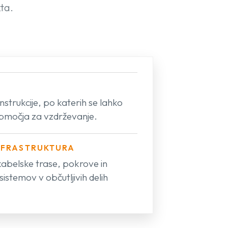
kta.
nstrukcije, po katerih se lahko
 območja za vzdrževanje.
INFRASTRUKTURA
kabelske trase, pokrove in
istemov v občutljivih delih