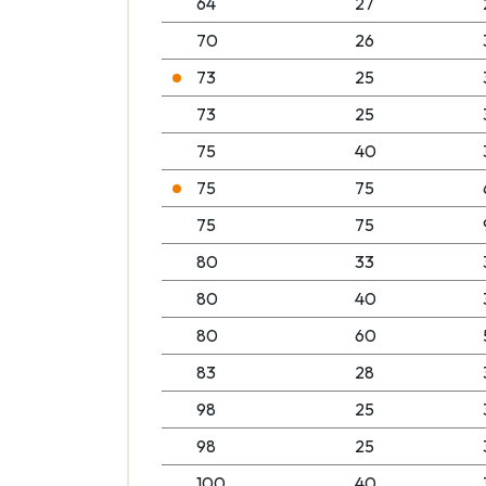
64
27
70
26
73
25
73
25
75
40
75
75
75
75
80
33
80
40
80
60
83
28
98
25
98
25
100
40