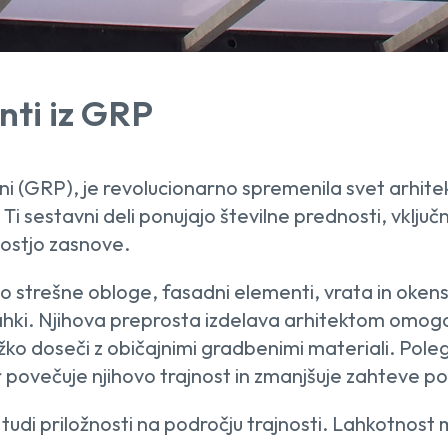
nti iz GRP
kni (GRP), je revolucionarno spremenila svet arhite
i sestavni deli ponujajo številne prednosti, vključ
vostjo zasnove.
so strešne obloge, fasadni elementi, vrata in okensk
 lahki. Njihova preprosta izdelava arhitektom omogo
težko doseči z običajnimi gradbenimi materiali. Pole
r povečuje njihovo trajnost in zmanjšuje zahteve p
tudi priložnosti na področju trajnosti. Lahkotnost