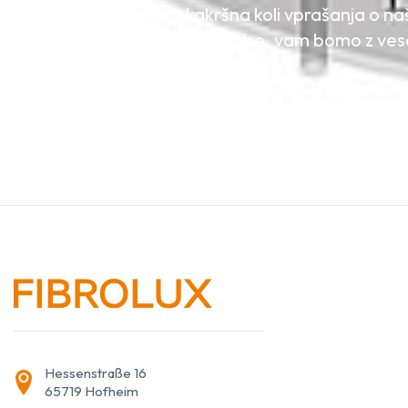
Če imate kakršna koli vprašanja o naši
možnostih uporabe, vam bomo z vese
Hessenstraße 16
65719 Hofheim