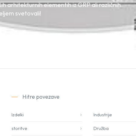
h arhitekturnih elementih iz GRP ali različnih
ljem svetovali!
Hitre povezave
Izdelki
Industrije
storitve
Družba