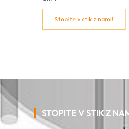
Stopite v stik z nami!
STOPITE V STIK Z NA