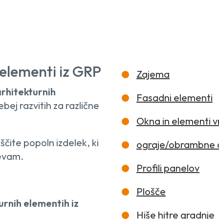
 elementi iz GRP
Zajema
arhitekturnih
Fasadni elementi
ebej razvitih za različne
Okna in elementi v
ščite popoln izdelek, ki
ograje/obrambne 
evam.
Profili panelov
Plošče
urnih elementih iz
Hiše hitre gradnje