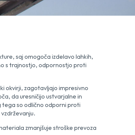
kture, saj omogoča izdelavo lahkih,
no s trajnostjo, odpornostjo proti
i okvirji, zagotavljajo impresivno
ča, da uresničijo ustvarjalne in
g tega so odlično odporni proti
o vzdrževanju.
 materiala zmanjšuje stroške prevoza