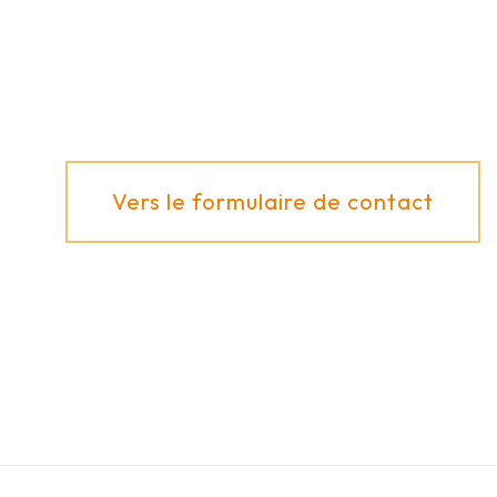
applications ?
Nous nous ferons un plaisir de vous conseiller !
Vers le formulaire de contact